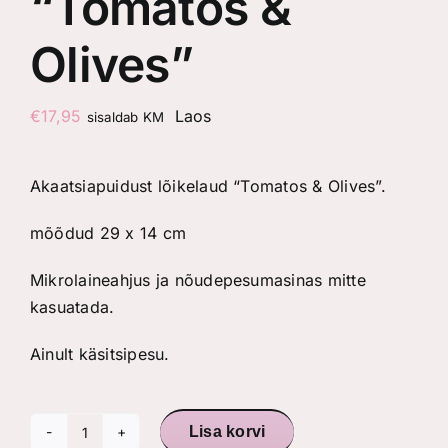
“Tomatos &
Olives”
€
17,95
Laos
sisaldab KM
Akaatsiapuidust lõikelaud “Tomatos & Olives”.
mõõdud 29 x 14 cm
Mikrolaineahjus ja nõudepesumasinas mitte
kasuatada.
Ainult käsitsipesu.
Lisa korvi
Akaatsiapuidust