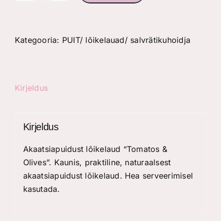
lõikelaud
"Tomatos
&
Kategooria:
PUIT/ lõikelauad/ salvrätikuhoidja
Olives"
kogus
Kirjeldus
Kirjeldus
Akaatsiapuidust lõikelaud “Tomatos &
Olives”. Kaunis, praktiline, naturaalsest
akaatsiapuidust lõikelaud. Hea serveerimisel
kasutada.