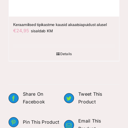
Keraamilised tipikastme kausid akaatsiapuidust alusel
€
24,95
sisaldab KM
Details
Share On
Tweet This
Facebook
Product
Email This
Pin This Product