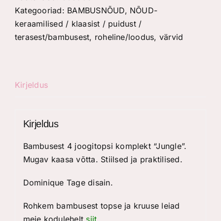
"Jungle"
Kategooriad:
BAMBUSNÕUD
,
NÕUD-
kogus
keraamilised / klaasist / puidust /
terasest/bambusest
,
roheline/loodus
,
värvid
Kirjeldus
Kirjeldus
Bambusest 4 joogitopsi komplekt “Jungle”.
Mugav kaasa võtta. Stiilsed ja praktilised.
Dominique Tage disain.
Rohkem bambusest topse ja kruuse leiad
meie kodulehelt
siit