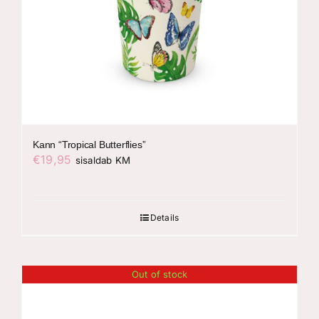
Kann “Tropical Butterflies”
€
19,95
sisaldab KM
Details
Out of stock