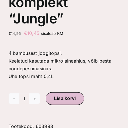
komplekt
“Jungle”
Algne
Praegune
€
10,45
€
14,95
sisaldab KM
hind
hind
oli:
on:
4 bambusest joogitopsi.
€14,95.
€10,45.
Keelatud kasutada mikrolaineahjus, võib pesta
nõudepesumasinas.
Ühe topsi maht 0,4l.
Lisa korvi
Bambusest
4
joogitopsi
komplekt
Tootekood:
603993