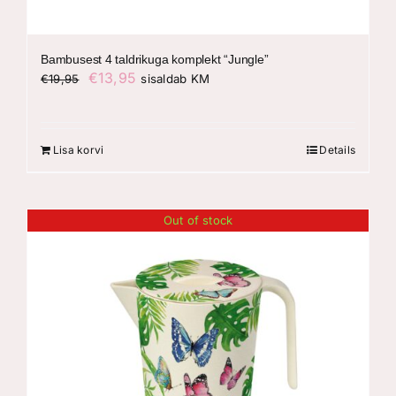
Bambusest 4 taldrikuga komplekt “Jungle”
Algne
Praegune
€
13,95
€
19,95
sisaldab KM
hind
hind
oli:
on:
€19,95.
€13,95.
Lisa korvi
Details
Out of stock