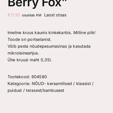
Berry Fox”
€
17,95
Laost otsas
sisaldab KM
Imeline kruus kaunis kinkekarbis. Milline pilk!
Toode on portselanist.
Võib pesta nõudepesumasinas ja kasutada
mikrolaineahjus.
Ühe kruusi maht 0,35l.
Tootekood:
604580
Kategooria:
NÕUD- keraamilised / klaasist /
puidust / terasest/bambusest