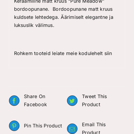
Keraamiline matt kruus “Pure Meadow”
bordoopunane. Bordoopunane matt kruus
kuldsete lehtedega. Äärimiselt elegantne ja
luksuslik välimus.
Rohkem tooteid leiate meie kodulehelt
siin
Share On
Tweet This
Facebook
Product
Email This
Pin This Product
Product