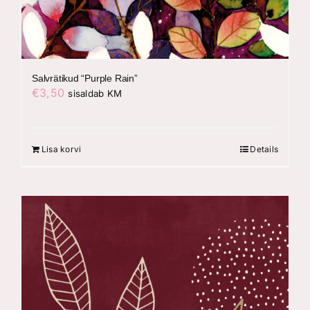
Salvrätikud “Purple Rain”
€
3,50
sisaldab KM
Lisa korvi
Details