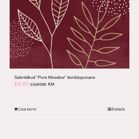
Salvrätikud “Pure Meadow” bordoopunane
€
4,00
sisaldab KM
Lisa korvi
Details