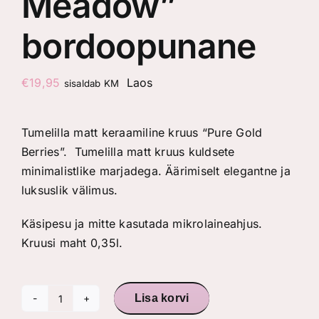
Meadow”
bordoopunane
€
19,95
Laos
sisaldab KM
Tumelilla matt keraamiline kruus “Pure Gold
Berries”. Tumelilla matt kruus kuldsete
minimalistlike marjadega. Äärimiselt elegantne ja
luksuslik välimus.
Käsipesu ja mitte kasutada mikrolaineahjus.
Kruusi maht 0,35l.
Lisa korvi
Keraamiline