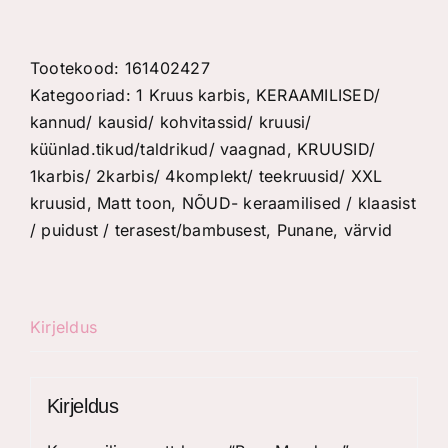
matt
kruus
"Pure
Tootekood:
161402427
Meadow"
Kategooriad:
1 Kruus karbis
,
KERAAMILISED/
bordoopunane
kannud/ kausid/ kohvitassid/ kruusi/
kogus
küünlad.tikud/taldrikud/ vaagnad
,
KRUUSID/
1karbis/ 2karbis/ 4komplekt/ teekruusid/ XXL
kruusid
,
Matt toon
,
NÕUD- keraamilised / klaasist
/ puidust / terasest/bambusest
,
Punane
,
värvid
Kirjeldus
Kirjeldus