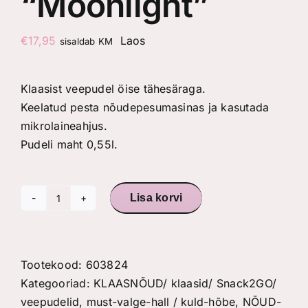
“Moonlight”
€
17,95
Laos
sisaldab KM
Klaasist veepudel öise tähesäraga.
Keelatud pesta nõudepesumasinas ja kasutada
mikrolaineahjus.
Pudeli maht 0,55l.
Lisa korvi
Klaasist
veepudel
"Moonlight"
kogus
Tootekood:
603824
Kategooriad:
KLAASNÕUD/ klaasid/ Snack2GO/
veepudelid
,
must-valge-hall / kuld-hõbe
,
NÕUD-