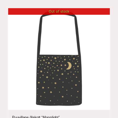
Out of stock
Puuvillane õlakott “Moonlight”