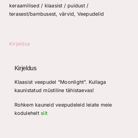
keraamilised / klaasist / puidust /
terasest/bambusest
,
värvid
,
Veepudelid
Kirjeldus
Kirjeldus
Klaasist veepudel “Moonlight”. Kullaga
kaunistatud müstiline tähistaevas!
Rohkem kauneid veepudeleid leiate meie
kodulehelt
siit