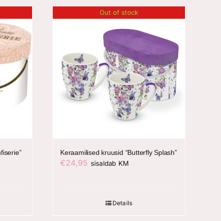
Out of stock
iserie”
Keraamilised kruusid “Butterfly Splash”
€
24,95
sisaldab KM
Details