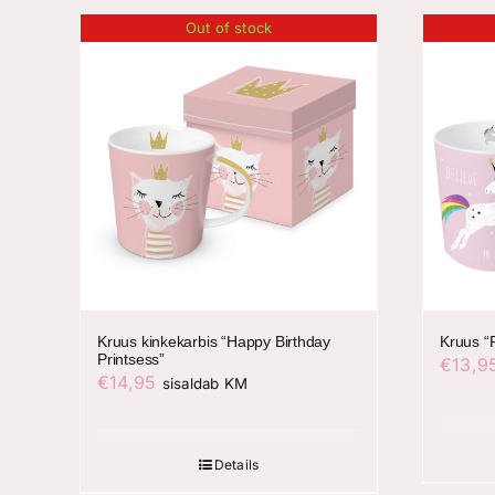
Out of stock
Kruus kinkekarbis “Happy Birthday
Kruus “
Printsess”
€
13,9
€
14,95
sisaldab KM
Details