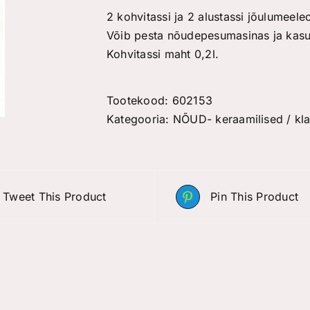
2 kohvitassi ja 2 alustassi jõulumeele
Võib pesta nõudepesumasinas ja kasu
Kohvitassi maht 0,2l.
Tootekood:
602153
Kategooria:
NÕUD- keraamilised / klaa
Tweet This Product
Pin This Product