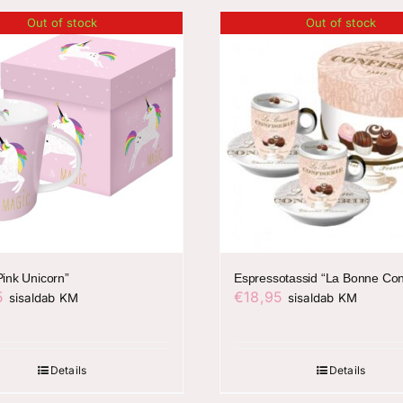
Out of stock
Out of stock
Pink Unicorn”
Espressotassid “La Bonne Conf
5
€
18,95
sisaldab KM
sisaldab KM
Details
Details