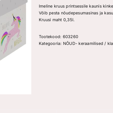
Imeline kruus printsessile kaunis kink
Võib pesta nõudepesumasinas ja kasu
Kruusi maht 0,35l.
Tootekood:
603260
Kategooria:
NÕUD- keraamilised / klaa