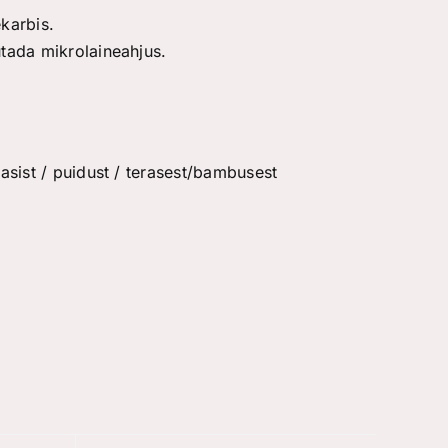
ekarbis.
tada mikrolaineahjus.
sist / puidust / terasest/bambusest