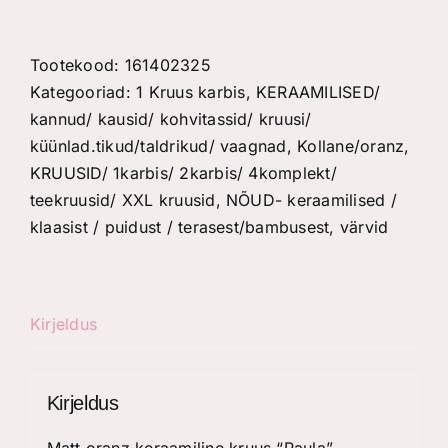
oranz
keraamiline
kruus
Tootekood:
161402325
"Paula"
Kategooriad:
1 Kruus karbis
,
KERAAMILISED/
kogus
kannud/ kausid/ kohvitassid/ kruusi/
küünlad.tikud/taldrikud/ vaagnad
,
Kollane/oranz
,
KRUUSID/ 1karbis/ 2karbis/ 4komplekt/
teekruusid/ XXL kruusid
,
NÕUD- keraamilised /
klaasist / puidust / terasest/bambusest
,
värvid
Kirjeldus
Kirjeldus
Matt oranz keraamiline kruus “Paula” .