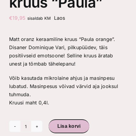
kruus “Paula”
€
19,95
Laos
sisaldab KM
Matt oranz keraamiline kruus “Paula orange”.
Disaner Dominique Vari, pilkupüüdev, täis
positiivseid emotsoone! Selline kruus äratab
unest ja tõmbab tähelepanu!
Võib kasutada mikrolaine ahjus ja masinpesu
lubatud. Masinpesus võivad värvid aja jooksul
tuhmuda.
Kruusi maht 0,4l.
Lisa korvi
Matt