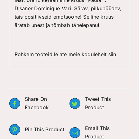
Disaner Dominique Vari. Särav, pilkupüüdev,
täis positiivseid emotsoone! Selline kruus
äratab unest ja tõmbab tähelepanu!
Rohkem tooteid leiate meie kodulehelt
siin
Share On
Tweet This
Facebook
Product
Email This
Pin This Product
Product