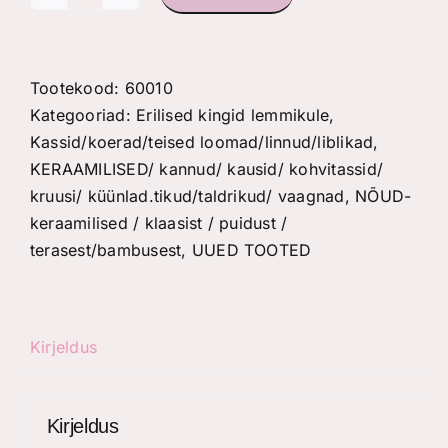
Portselanist
söögikauss
kassile
"Groovy
Tootekood:
60010
Cats"
Kategooriad:
Erilised kingid lemmikule
,
kogus
Kassid/koerad/teised loomad/linnud/liblikad
,
KERAAMILISED/ kannud/ kausid/ kohvitassid/
kruusi/ küünlad.tikud/taldrikud/ vaagnad
,
NÕUD-
keraamilised / klaasist / puidust /
terasest/bambusest
,
UUED TOOTED
Kirjeldus
Kirjeldus