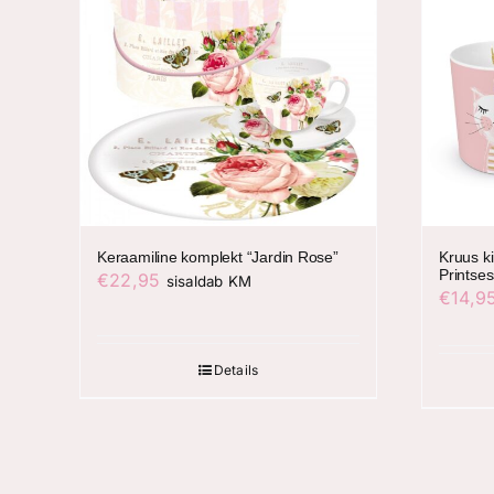
Keraamiline komplekt “Jardin Rose”
Kruus k
Printses
€
22,95
sisaldab KM
€
14,9
Details