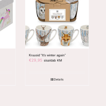
Kruusid “It’s winter again”
€
29,95
sisaldab KM
Details