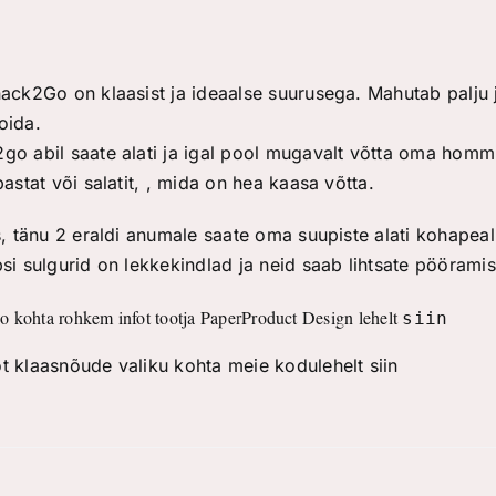
ack2Go on klaasist ja ideaalse suurusega. Mahutab palju 
oida.
o abil saate alati ja igal pool mugavalt võtta oma hommik
pastat või salatit, , mida on hea kaasa võtta.
s, tänu 2 eraldi anumale saate oma suupiste alati kohapea
si sulgurid on lekkekindlad ja neid saab lihtsate pöörami
 kohta rohkem infot tootja PaperProduct Design lehelt 
siin
t klaasnõude valiku kohta meie kodulehelt siin