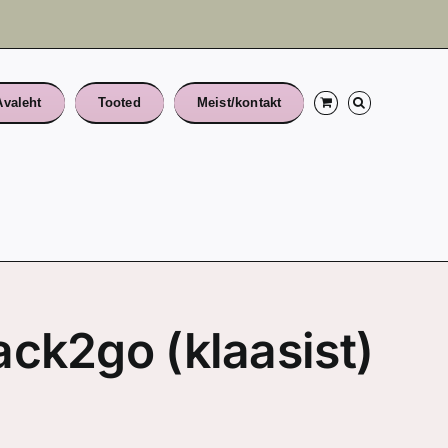
Avaleht
Tooted
Meist/kontakt
ack2go (klaasist)