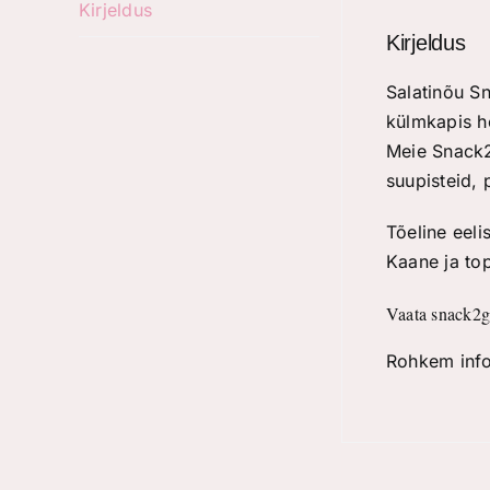
Kirjeldus
Kirjeldus
Salatinõu Sn
külmkapis h
Meie Snack2g
suupisteid, 
Tõeline eeli
Kaane ja top
Vaata snack2go
Rohkem info