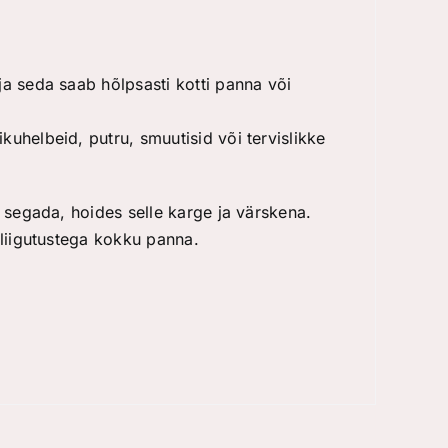
ja seda saab hõlpsasti kotti panna või
uhelbeid, putru, smuutisid või tervislikke
l segada, hoides selle karge ja värskena.
sliigutustega kokku panna.