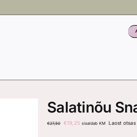
Salatinõu Sn
Algne
Praegune
€
19,25
Laost otsas
€
27,50
sisaldab KM
hind
hind