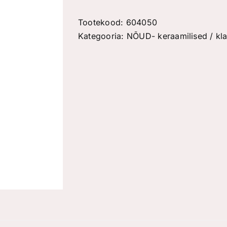
oli:
on:
€27,50.
€19,25.
Tootekood:
604050
Kategooria:
NÕUD- keraamilised / klaa