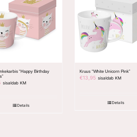
inkekarbis “Happy Birthday
Kruus “White Unicorn Pink”
s”
€
13,95
sisaldab KM
5
sisaldab KM
Details
Details