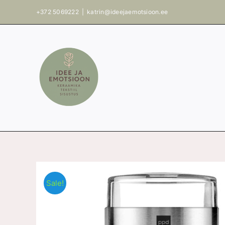
Skip
+372 5069222
|
katrin@ideejaemotsioon.ee
to
content
Sale!