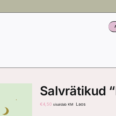
Salvrätikud 
€
4,50
Laos
sisaldab KM