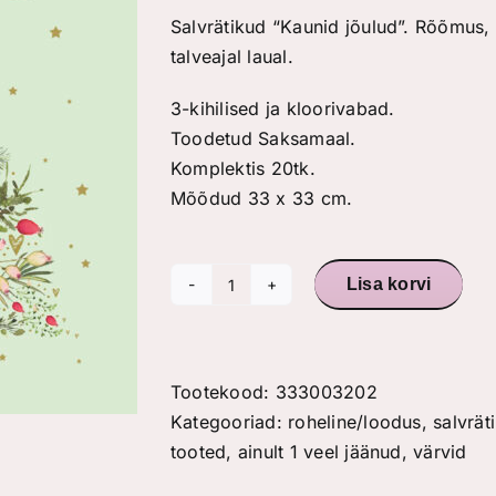
Salvrätikud “Kaunid jõulud”. Rõõmus, 
talveajal laual.
3-kihilised ja kloorivabad.
Toodetud Saksamaal.
Komplektis 20tk.
Mõõdud 33 x 33 cm.
Lisa korvi
Salvrätikud
"Kaunid
jõulud"
kogus
Tootekood:
333003202
Kategooriad:
roheline/loodus
,
salvrät
tooted, ainult 1 veel jäänud
,
värvid