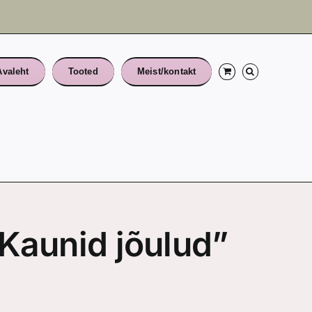
Avaleht
Tooted
Meist/kontakt
“Kaunid jõulud”