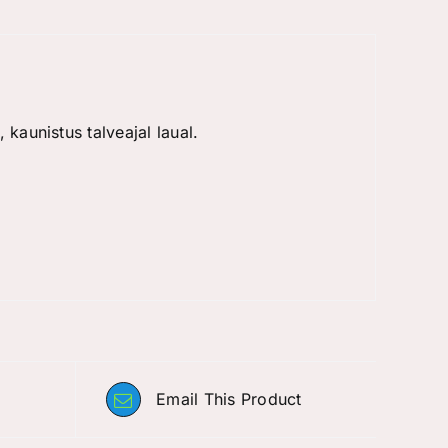
kaunistus talveajal laual.
Email This Product