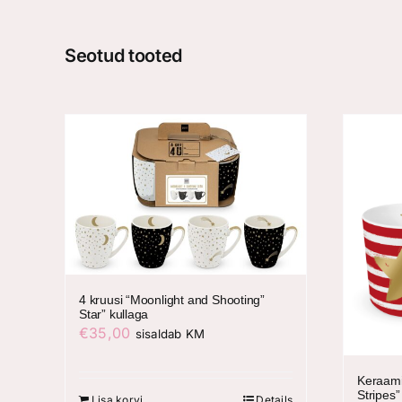
Seotud tooted
4 kruusi “Moonlight and Shooting”
Star” kullaga
€
35,00
sisaldab KM
Keraamil
Stripes”
Lisa korvi
Details