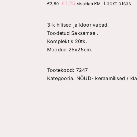
Algne
Praegune
€
1,25
Laost otsas
€
2,50
sisaldab KM
hind
hind
oli:
on:
3-kihilised ja kloorivabad.
€2,50.
€1,25.
Toodetud Saksamaal.
Komplektis 20tk.
Mõõdud 25x25cm.
Tootekood:
7247
Kategooria:
NÕUD- keraamilised / klaa