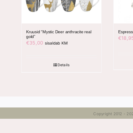
Kruusid “Mystic Deer anthracite real
Espress
gold”
€
18,9
€
35,00
sisaldab KM
Details
Copyright 2012 - 20