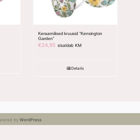
Keraamilised kruusid “Kensington
Garden”
€
24,95
sisaldab KM
Details
Powered by
WordPress