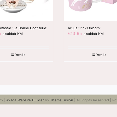
otassid “La Bonne Confiserie”
Kruus “Pink Unicorn”
5
€
13,95
sisaldab KM
sisaldab KM
Details
Details
25 |
Avada Website Builder
by
ThemeFusion
| All Rights Reserved | 
Facebook
Twitter
Instagram
Pinterest