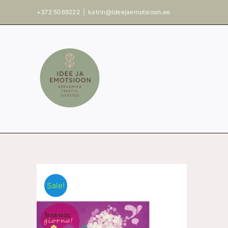
Skip
+372 5069222
|
katrin@ideejaemotsioon.ee
to
content
Sale!