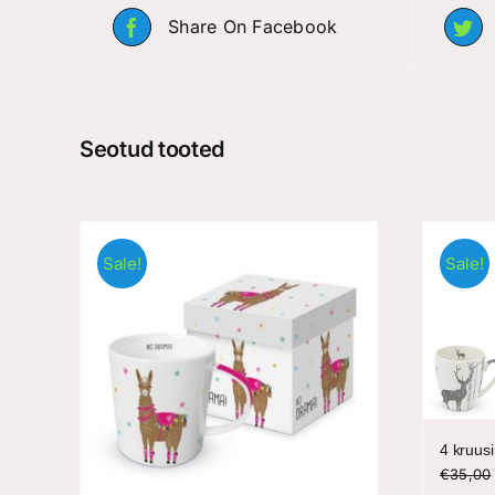
Share On Facebook
Seotud tooted
Sale!
Sale!
4 kruusi
€
35,00