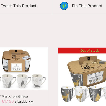
Tweet This Product
Pin This Product
Out of stock
 “Mystic” plaatinaga
Algne
Praegune
€
17,50
sisaldab KM