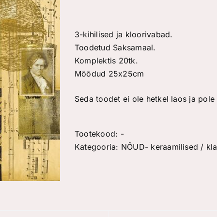
3-kihilised ja kloorivabad.
Toodetud Saksamaal.
Komplektis 20tk.
Mõõdud 25x25cm
Seda toodet ei ole hetkel laos ja pole
Tootekood:
-
Kategooria:
NÕUD- keraamilised / klaa