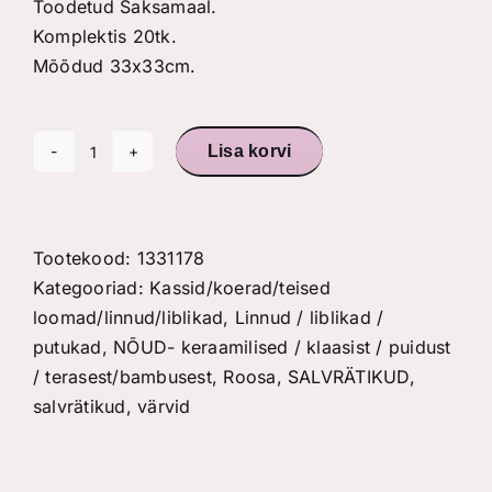
Toodetud Saksamaal.
Komplektis 20tk.
Mõõdud 33x33cm.
Lisa korvi
Salvrätikud
"Toulon"
kogus
Tootekood:
1331178
Kategooriad:
Kassid/koerad/teised
loomad/linnud/liblikad
,
Linnud / liblikad /
putukad
,
NÕUD- keraamilised / klaasist / puidust
/ terasest/bambusest
,
Roosa
,
SALVRÄTIKUD
,
salvrätikud
,
värvid