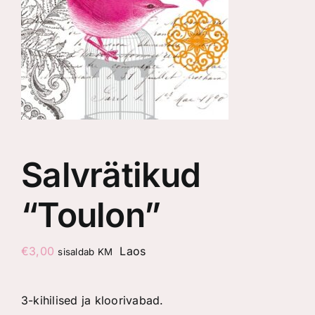
Salvrätikud
“Toulon”
€
3,00
Laos
sisaldab KM
3-kihilised ja kloorivabad.