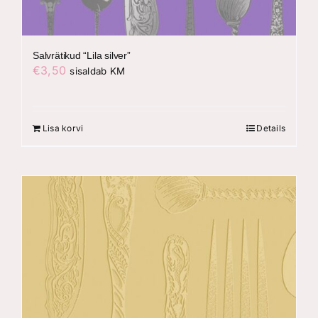
Salvrätikud “Lila silver”
€
3,50
sisaldab KM
Lisa korvi
Details