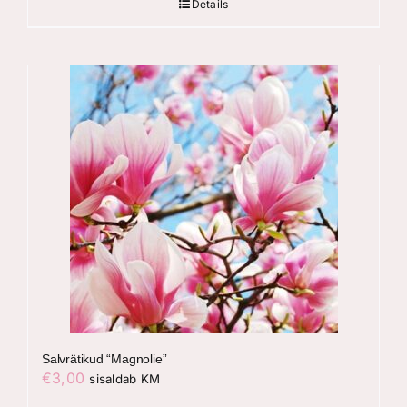
Details
Salvrätikud “Magnolie”
€
3,00
sisaldab KM