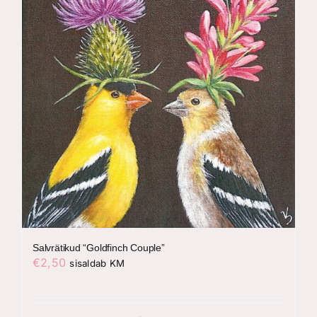
Salvrätikud “Goldfinch Couple”
€
2,50
sisaldab KM