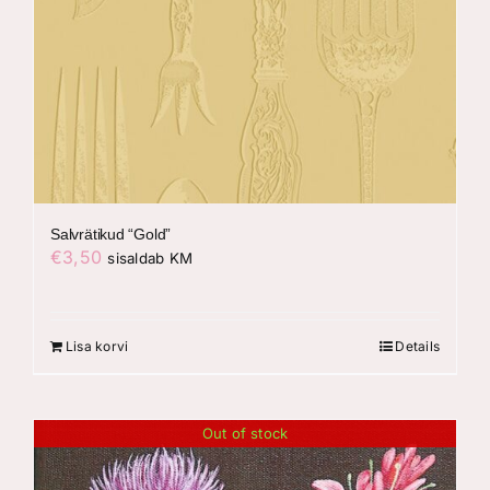
Salvrätikud “Gold”
€
3,50
sisaldab KM
Lisa korvi
Details
Out of stock