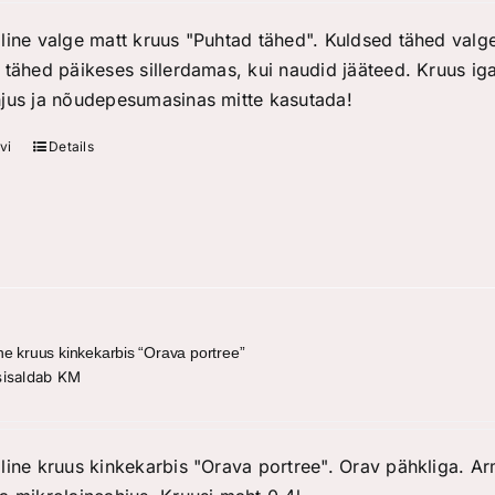
line valge matt kruus "Puhtad tähed". Kuldsed tähed valge
 tähed päikeses sillerdamas, kui naudid jääteed. Kruus iga
jus ja nõudepesumasinas mitte kasutada!
vi
Details
ne kruus kinkekarbis “Orava portree”
sisaldab KM
line kruus kinkekarbis "Orava portree". Orav pähkliga. A