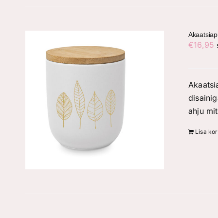
Akaatsiap
€
16,95
Akaatsi
disainig
ahju mi
Lisa kor