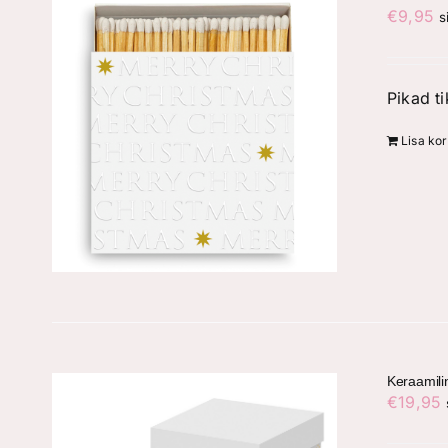
€
9,95
s
Pikad t
Lisa kor
Keraamili
€
19,95