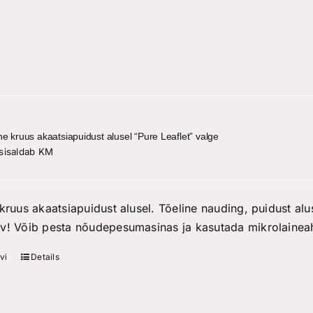
ne kruus akaatsiapuidust alusel “Pure Leaflet” valge
sisaldab KM
kruus akaatsiapuidust alusel. Tõeline nauding, puidust alus
v! Võib pesta nõudepesumasinas ja kasutada mikrolaineah
vi
Details