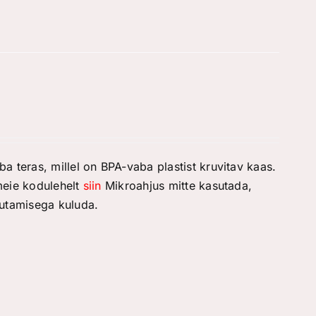
 teras, millel on BPA-vaba plastist kruvitav kaas.
meie kodulehelt
siin
Mikroahjus mitte kasutada,
sutamisega kuluda.