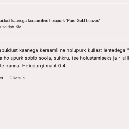
uidust kaanega keraamiline hoiupurk “Pure Gold Leaves”
sisaldab KM
apuidust kaanega keraamiline hoiupurk kullast lehtedega 
a hoiupurk sobib soola, suhkru, tee hoiustamiseks ja riiuli
tte panna. Hoiupurgi maht 0.4l
vi
Details