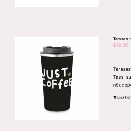
Terasest 
€
19,95
Terases
Tassi s
nõudepe
Lisa kor