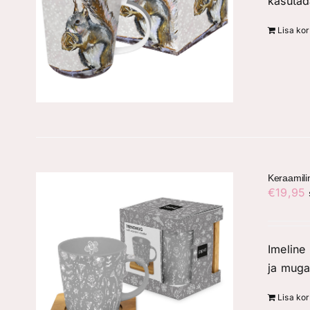
kasutad
Lisa kor
Keraamili
€
19,95
Imeline 
ja muga
Lisa kor