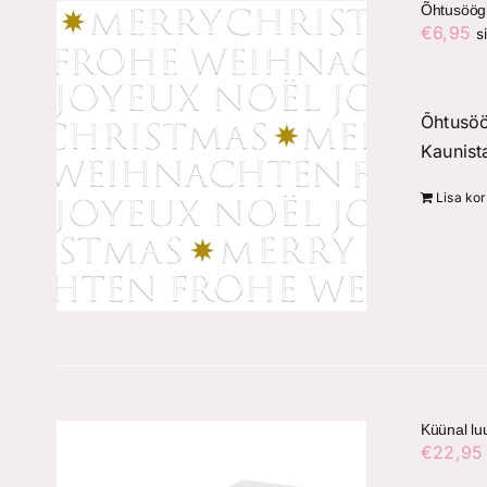
Õhtusöögi
€
6,95
s
Õhtusöö
Kaunist
Lisa kor
Küünal lu
€
22,95