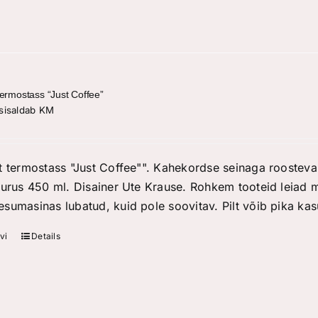
termostass “Just Coffee”
sisaldab KM
t termostass "Just Coffee"". Kahekordse seinaga roostevaba
uurus 450 ml. Disainer Ute Krause. Rohkem tooteid leiad 
sumasinas lubatud, kuid pole soovitav. Pilt võib pika ka
vi
Details