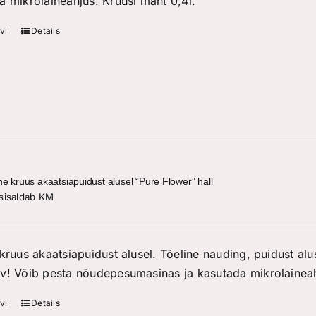
a mikrolaineahjus. Kruusi maht 0,4l.
vi
Details
ne kruus akaatsiapuidust alusel “Pure Flower” hall
sisaldab KM
kruus akaatsiapuidust alusel. Tõeline nauding, puidust alus
v! Võib pesta nõudepesumasinas ja kasutada mikrolaineah
vi
Details