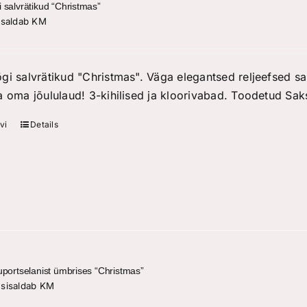
 salvrätikud “Christmas”
isaldab KM
gi salvrätikud "Christmas". Väga elegantsed reljeefsed s
a oma jõululaud! 3-kihilised ja kloorivabad. Toodetud S
vi
Details
uportselanist ümbrises “Christmas”
sisaldab KM