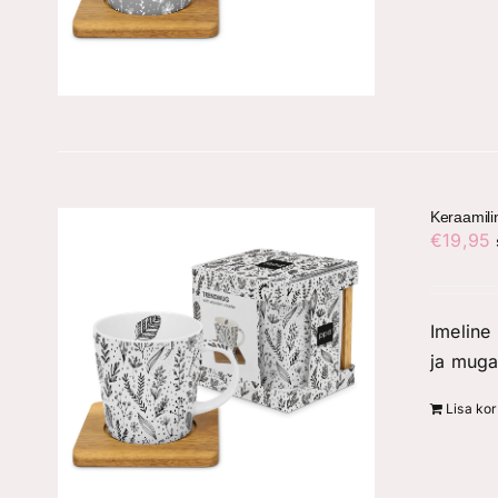
Keraamili
€
19,95
Imeline 
ja muga
Lisa kor