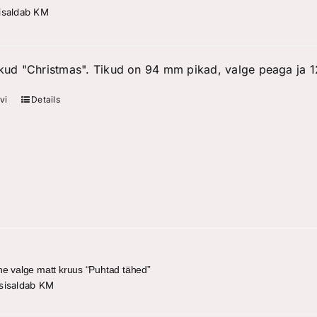
isaldab KM
ikud "Christmas". Tikud on 94 mm pikad, valge peaga ja 12
vi
Details
ne valge matt kruus “Puhtad tähed”
sisaldab KM