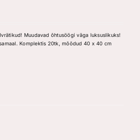
alvrätikud! Muudavad õhtusöögi väga luksuslikuks!
aksamaal. Komplektis 20tk, mõõdud 40 x 40 cm