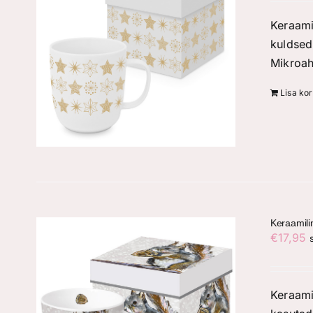
Keraami
kuldsed
Mikroah
Lisa kor
Keraamili
€
17,95
Keraami