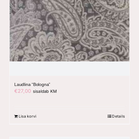
Laudlina “Bologna”
€
27,00
sisaldab KM
Lisa korvi
Details