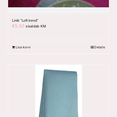
Linik “Loft trend”
€
5,50
sisaldab KM
Lisa korvi
Details