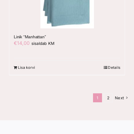
Linik “Manhattan”
€
14,00
sisaldab KM
Lisa korvi
Details
1
2
Next