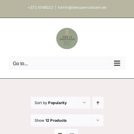
Skip
+372 5069222
|
katrin@ideejaemotsioon.ee
to
content
Go to...
Sort by
Popularity
Show
12 Products