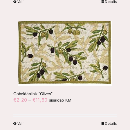
€29,40
Vali
Details
Gobeläänlinik “Olives”
Hinnavahemik:
€
2,20
–
€
11,60
sisaldab KM
€2,20
kuni
€11,60
Vali
Details