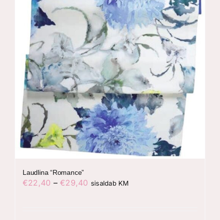
Laudlina “Romance”
Hinnavahemik:
€
22,40
–
€
29,40
sisaldab KM
€22,40
kuni