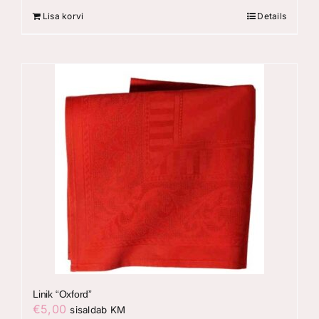
Lisa korvi
Details
Linik “Oxford”
€
5,00
sisaldab KM