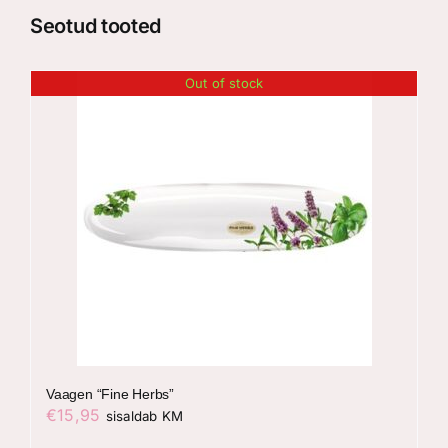
Seotud tooted
Out of stock
Vaagen “Fine Herbs”
€
15,95
sisaldab KM