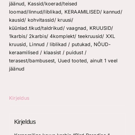
jäänud
,
Kassid/koerad/teised
kogus
loomad/linnud/liblikad
,
KERAAMILISED/ kannud/
kausid/ kohvitassid/ kruusi/
küünlad.tikud/taldrikud/ vaagnad
,
KRUUSID/
1karbis/ 2karbis/ 4komplekt/ teekruusid/ XXL
kruusid
,
Linnud / liblikad / putukad
,
NÕUD-
keraamilised / klaasist / puidust /
terasest/bambusest
,
Uued tooted, ainult 1 veel
jäänud
Kirjeldus
Kirjeldus