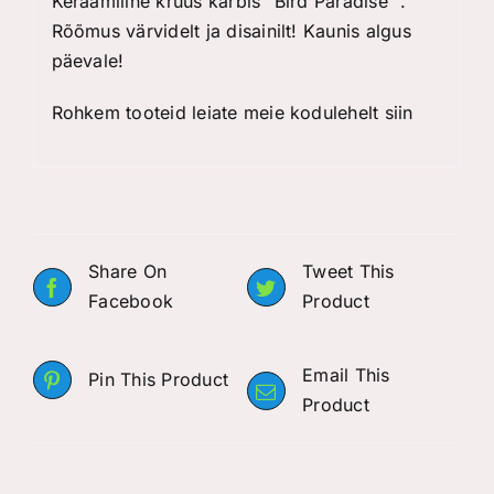
Keraamiline kruus karbis “Bird Paradise “.
Rõõmus värvidelt ja disainilt! Kaunis algus
päevale!
Rohkem tooteid leiate meie kodulehelt
siin
Share On
Tweet This
Facebook
Product
Email This
Pin This Product
Product