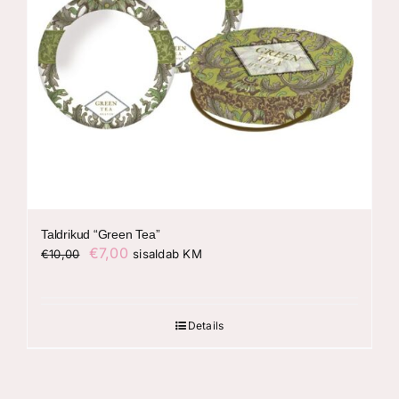
Taldrikud “Green Tea”
Algne
Praegune
€
7,00
€
10,00
sisaldab KM
hind
hind
oli:
on:
€10,00.
€7,00.
Details