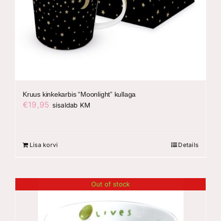
Kruus kinkekarbis “Moonlight” kullaga
€
19,95
sisaldab KM
Lisa korvi
Details
Out of stock