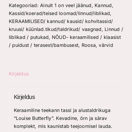
ja
Kategooriad:
Ainult 1 on veel jäänud
,
Kannud
,
alustaldrikuga
Kassid/koerad/teised loomad/linnud/liblikad
,
"Louise
KERAAMILISED/ kannud/ kausid/ kohvitassid/
Butterfly"
kruusi/ küünlad.tikud/taldrikud/ vaagnad
,
Linnud /
kogus
liblikad / putukad
,
NÕUD- keraamilised / klaasist
/ puidust / terasest/bambusest
,
Roosa
,
värvid
Kirjeldus
Kirjeldus
Keraamiline teekann tassi ja alustaldrikuga
“Louise Butterfly”. Kevadine, õrn ja särav
komplekt, mis kaunistab teejoomisel lauda.