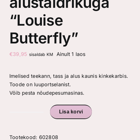
alustaldrikuga
“Louise
Butterfly”
€
39,95
Ainult 1 laos
sisaldab KM
Imelised teekann, tass ja alus kaunis kinkekarbis.
Toode on luuportselanist.
Võib pesta nõudepesumasinas.
Lisa korvi
Keraamiline
teekann
tassi
Tootekood:
602808