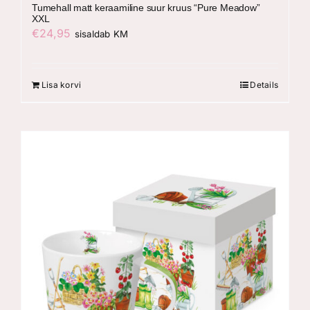
Tumehall matt keraamiline suur kruus “Pure Meadow”
XXL
€
24,95
sisaldab KM
Lisa korvi
Details