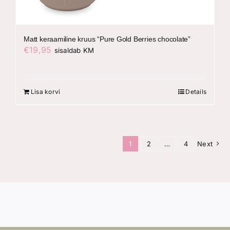
Matt keraamiline kruus “Pure Gold Berries chocolate”
€
19,95
sisaldab KM
Lisa korvi
Details
1
2
…
4
Next