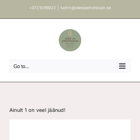
Skip
+372 5069222
|
katrin@ideejaemotsioon.ee
to
content
Go to...
Ainult 1 on veel jäänud!