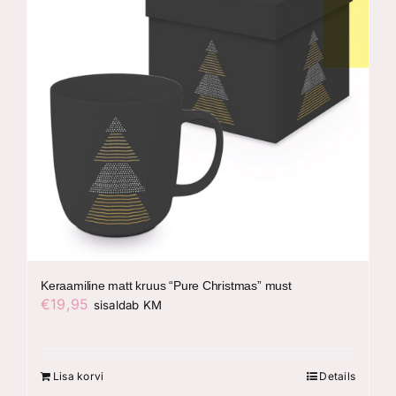
Keraamiline matt kruus “Pure Christmas” must
€
19,95
sisaldab KM
Lisa korvi
Details