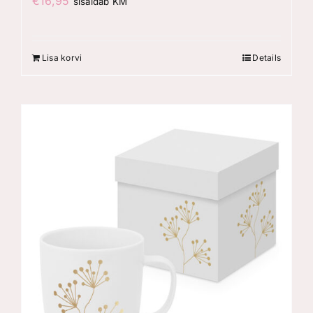
€
16,95
sisaldab KM
Lisa korvi
Details