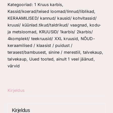
Stag"
Kategooriad:
1 Kruus karbis
,
kogus
Kassid/koerad/teised loomad/linnud/liblikad
,
KERAAMILISED/ kannud/ kausid/ kohvitassid/
kruusi/ küünlad.tikud/taldrikud/ vaagnad
,
kodu-
ja metsloomad
,
KRUUSID/ 1karbis/ 2karbis/
4komplekt/ teekruusid/ XXL kruusid
,
NÕUD-
keraamilised / klaasist / puidust /
terasest/bambusest
,
sinine / merestiil
,
talvekaup
,
talvekaup
,
Uued tooted, ainult 1 veel jäänud
,
värvid
Kirjeldus
Kirjeldus