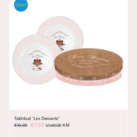
Sale!
Taldrikud “Les Desserts”
Algne
Praegune
€
7,00
€
10,00
sisaldab KM
hind
hind