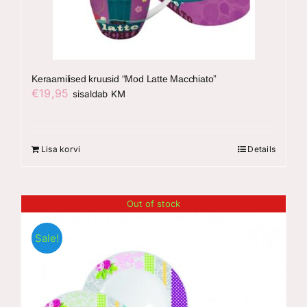
Keraamilised kruusid “Mod Latte Macchiato”
€
19,95
sisaldab KM
Lisa korvi
Details
Out of stock
Sale!