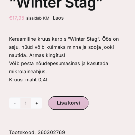
“Winter Stag”
€
17,95
Laos
sisaldab KM
Keraamiline kruus karbis “Winter Stag”. Öös on
asju, nüüd võib külmaks minna ja sooja jooki
nautida. Armas kingitus!
Võib pesta nõudepesumasinas ja kasutada
mikrolaineahjus.
Kruusi maht 0,4l.
Lisa korvi
Keraamiline
kruus
karbis
"Winter
Tootekood:
360302769