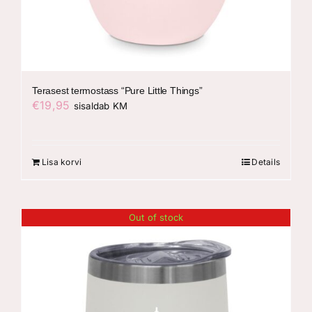
Terasest termostass “Pure Little Things”
€
19,95
sisaldab KM
Lisa korvi
Details
Out of stock