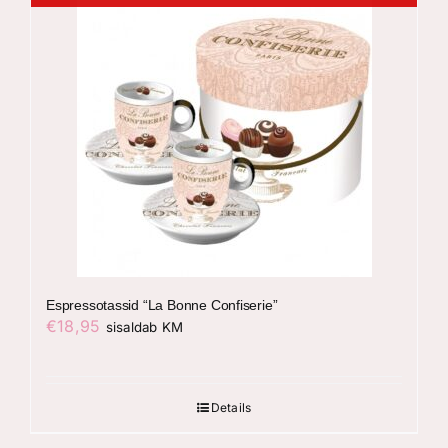
Espressotassid “La Bonne Confiserie”
€
18,95
sisaldab KM
Details