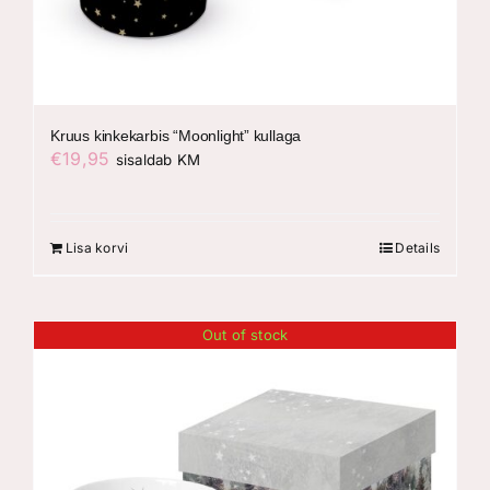
Kruus kinkekarbis “Moonlight” kullaga
€
19,95
sisaldab KM
Lisa korvi
Details
Out of stock