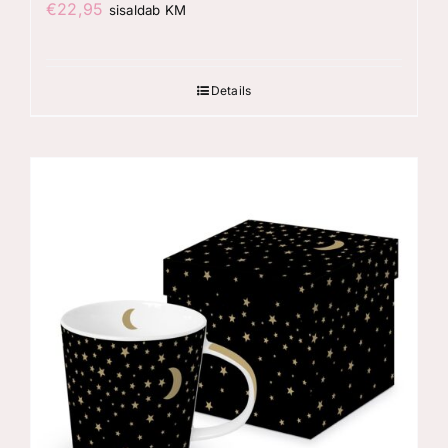
€
22,95
sisaldab KM
Details