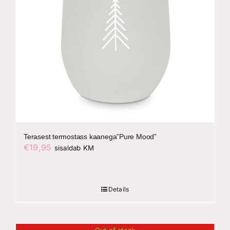
Terasest termostass kaanega”Pure Mood”
€
19,95
sisaldab KM
Details