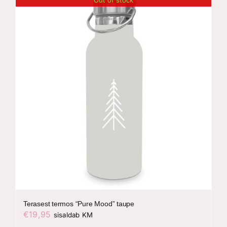
Out of stock
Terasest termos “Pure Mood” taupe
€
19,95
sisaldab KM