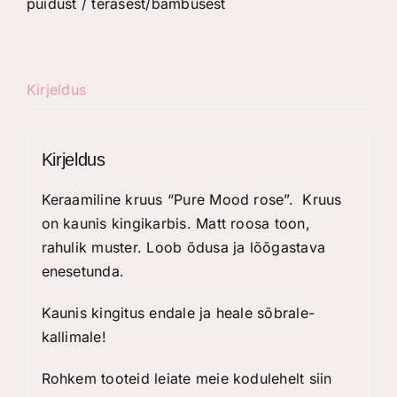
puidust / terasest/bambusest
Kirjeldus
Kirjeldus
Keraamiline kruus “Pure Mood rose”. Kruus
on kaunis kingikarbis. Matt roosa toon,
rahulik muster. Loob õdusa ja lõõgastava
enesetunda.
Kaunis kingitus endale ja heale sõbrale-
kallimale!
Rohkem tooteid leiate meie kodulehelt
siin