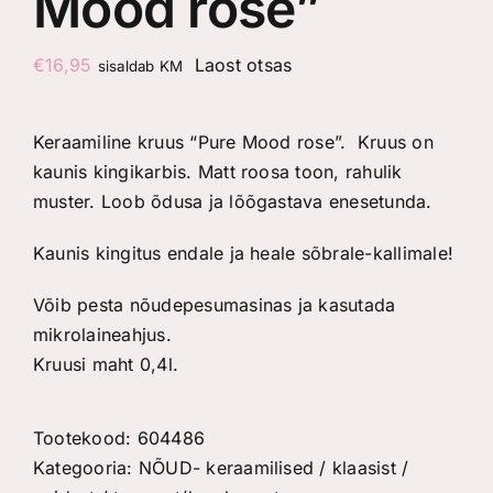
Mood rose”
€
16,95
Laost otsas
sisaldab KM
Keraamiline kruus “Pure Mood rose”. Kruus on
kaunis kingikarbis. Matt roosa toon, rahulik
muster. Loob õdusa ja lõõgastava enesetunda.
Kaunis kingitus endale ja heale sõbrale-kallimale!
Võib pesta nõudepesumasinas ja kasutada
mikrolaineahjus.
Kruusi maht 0,4l.
Tootekood:
604486
Kategooria:
NÕUD- keraamilised / klaasist /