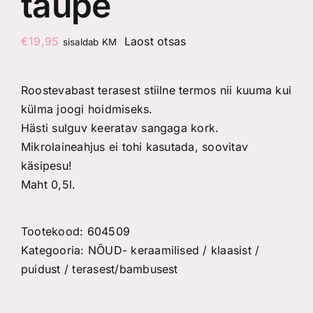
taupe
€
19,95
Laost otsas
sisaldab KM
Roostevabast terasest stiilne termos nii kuuma kui
külma joogi hoidmiseks.
Hästi sulguv keeratav sangaga kork.
Mikrolaineahjus ei tohi kasutada, soovitav
käsipesu!
Maht 0,5l.
Tootekood:
604509
Kategooria:
NÕUD- keraamilised / klaasist /
puidust / terasest/bambusest