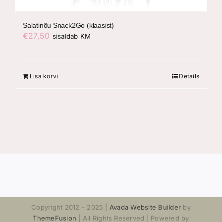
Salatinõu Snack2Go (klaasist)
€
27,50
sisaldab KM
Lisa korvi
Details
Copyright 2012 - 2025 |
Avada Website Builder
by
ThemeFusion
| All Rights Reserved | Powered by