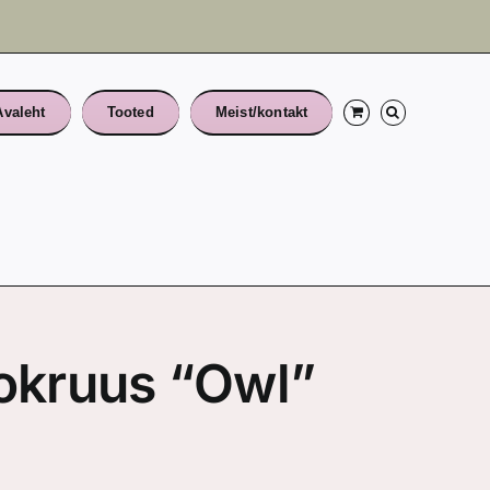
Avaleht
Tooted
Meist/kontakt
rokruus “Owl”