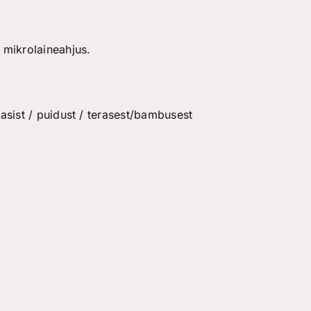
mikrolaineahjus.
sist / puidust / terasest/bambusest