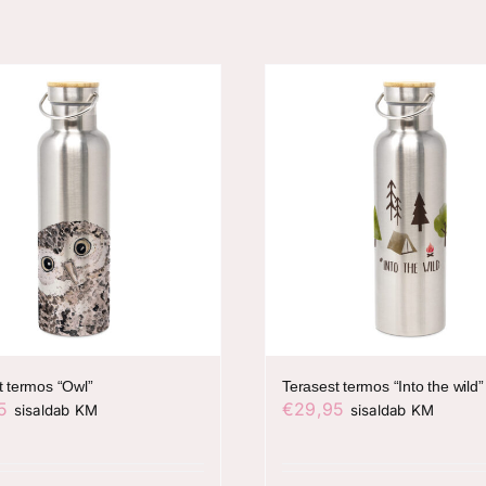
t termos “Owl”
Terasest termos “Into the wild”
5
€
29,95
sisaldab KM
sisaldab KM