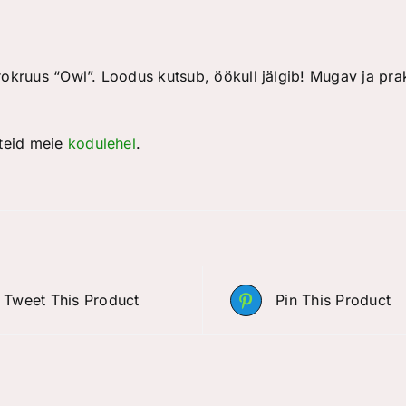
trokruus “Owl”. Loodus kutsub, öökull jälgib! Mugav ja prak
teid meie
kodulehel
.
Tweet This Product
Pin This Product