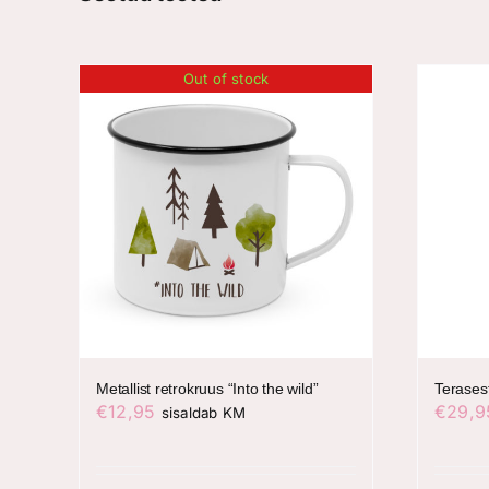
Out of stock
Metallist retrokruus “Into the wild”
Terases
€
12,95
€
29,9
sisaldab KM