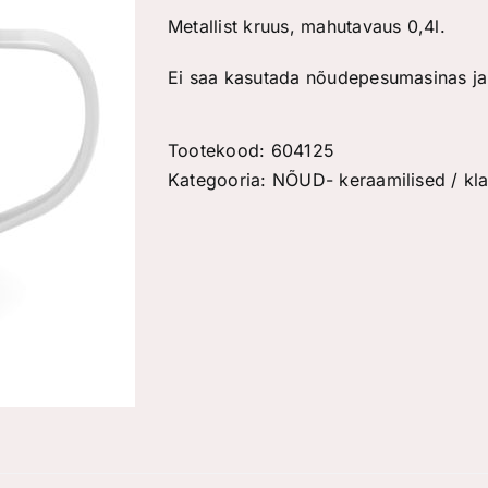
Metallist kruus, mahutavaus 0,4l.
Ei saa kasutada nõudepesumasinas ja 
Tootekood:
604125
Kategooria:
NÕUD- keraamilised / klaa