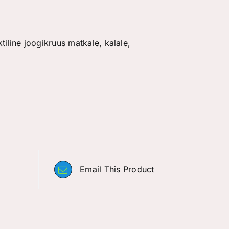
tiline joogikruus matkale, kalale,
Email This Product