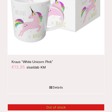
Kruus “White Unicorn Pink”
€
13,95
sisaldab KM
Details
Out of stock