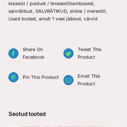
klaasist / puidust / terasest/bambusest
,
salvrätikud
,
SALVRÄTIKUD
,
sinine / merestiil
,
Uued tooted, ainult 1 veel jäänud
,
värvid
Share On
Tweet This
Facebook
Product
Email This
Pin This Product
Product
Seotud tooted