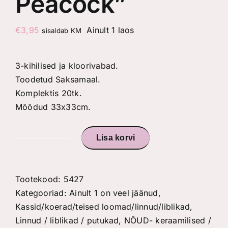
Peacock”
€
3,95
Ainult 1 laos
sisaldab KM
3-kihilised ja kloorivabad.
Toodetud Saksamaal.
Komplektis 20tk.
Mõõdud 33x33cm.
Lisa korvi
Salvrätikud
"Paradise
Peacock"
Tootekood:
5427
kogus
Kategooriad:
Ainult 1 on veel jäänud
,
Kassid/koerad/teised loomad/linnud/liblikad
,
Linnud / liblikad / putukad
,
NÕUD- keraamilised /