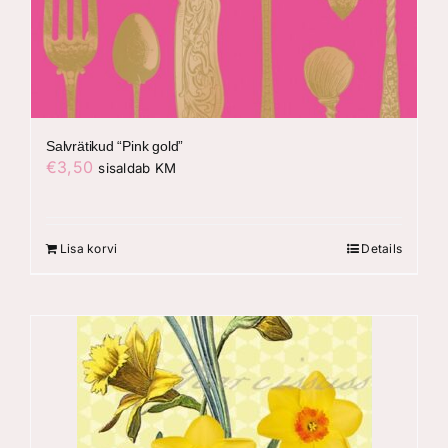
Salvrätikud “Pink gold”
€
3,50
sisaldab KM
Lisa korvi
Details