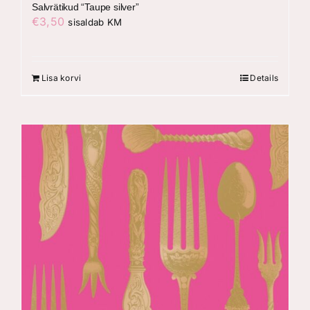
Salvrätikud “Taupe silver”
€
3,50
sisaldab KM
Lisa korvi
Details