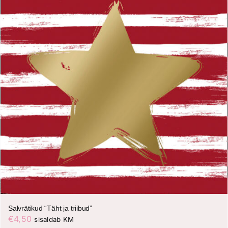
Salvrätikud “Täht ja triibud”
€
4,50
sisaldab KM