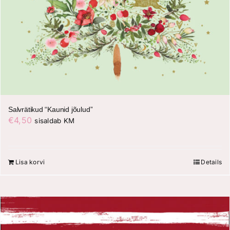
Salvrätikud “Kaunid jõulud”
€
4,50
sisaldab KM
Lisa korvi
Details