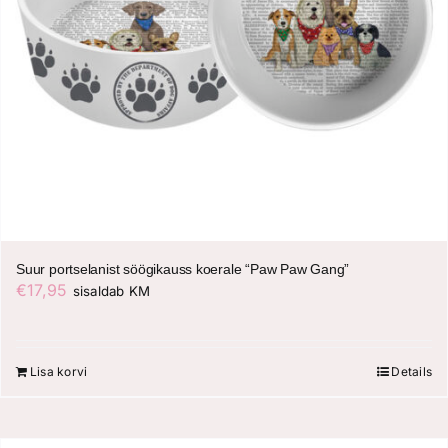
Suur portselanist söögikauss koerale “Paw Paw Gang”
€
17,95
sisaldab KM
Lisa korvi
Details