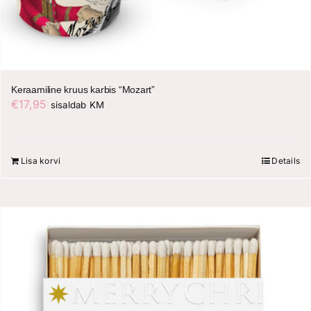
Keraamiline kruus karbis “Mozart”
€
17,95
sisaldab KM
Lisa korvi
Details